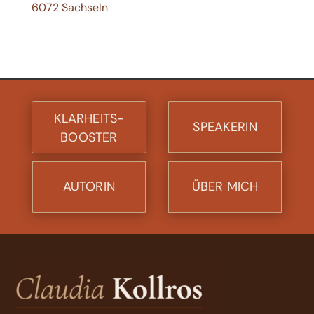
6072 Sachseln
KLARHEITS-
SPEAKERIN
BOOSTER
AUTORIN
ÜBER MICH