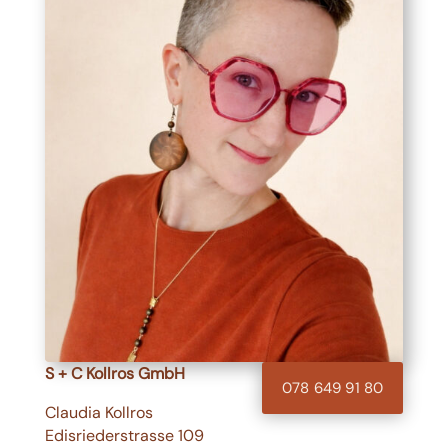
S + C Kollros GmbH
078 649 91 80
Claudia Kollros
Edisriederstrasse 109