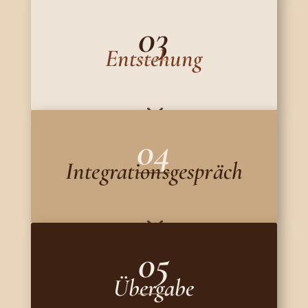
03
Entstehung
3
04
Integrationsgespräch
3
05
Übergabe