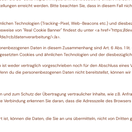
ellungen erreicht werden. Bitte beachten Sie, dass in diesem Fall nic
nlichen Technologien (Tracking-Pixel, Web-Beacons etc.) und diesbez
onsweise von "Real Cookie Banner" findest du unter <a href="https://de
io/de/rcb/datenverarbeitung/</a>.
onenbezogenen Daten in diesem Zusammenhang sind Art. 6 Abs. 1 lit. 
ingesetzten Cookies und ähnlichen Technologien und der diesbezüglich
ist weder vertraglich vorgeschrieben noch für den Abschluss eines Ve
nn du die personenbezogenen Daten nicht bereitstellst, können wir d
und zum Schutz der Übertragung vertraulicher Inhalte, wie z.B. Anfra
e Verbindung erkennen Sie daran, dass die Adresszeile des Browsers von
 ist, können die Daten, die Sie an uns übermitteln, nicht von Dritten