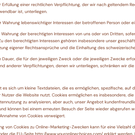
r Erfüllung einer rechtlichen Verpflichtung, der wir nach geltendem 
endbar ist, unterliegen.
r Wahrung lebenswichtiger Interessen der betroffenen Person oder ei
r Wahrung der berechtigten Interessen von uns oder von Dritten, sofe
u den berechtigten Interessen gehören insbesondere unser geschäftli
etzung eigener Rechtsansprüche und die Einhaltung des schweizerisch
auer, die für den jeweiligen Zweck oder die jeweiligen Zwecke erforde
nd anderer Verpflichtungen, denen wir unterliegen, schränken wir die
 es sich um kleine Textdateien, die es ermöglichen, spezifische, auf
 Nutzer die Website nutzt. Cookies ermöglichen es insbesondere, die 
eitennutzung zu analysieren, aber auch, unser Angebot kundenfreundli
und können bei einem erneuten Besuch der Seite wieder abgerufen we
ie Annahme von Cookies verweigert.
g von Cookies zu Online-Marketing-Zwecken kann für eine Vielzahl d
 oder die EU-Seite http://www.youronlinechoices.com/ erklärt werden